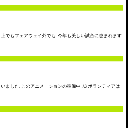
イ上でもフェアウェイ外でも. 今年も美しい試合に恵まれます
ました. このアニメーションの準備中, AS ボランティアは