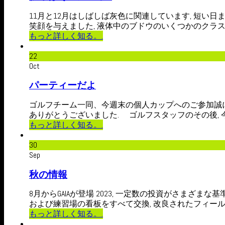
11月と12月はしばしば灰色に関連しています, 短い日ま
笑顔を与えました, 液体中のブドウのいくつかのクラス
もっと詳しく知る。.
22
Oct
パーティーだよ
ゴルフチーム一同、今週末の個人カップへのご参加誠に
ありがとうございました. ゴルフスタッフのその後, 今週の日
もっと詳しく知る。.
30
Sep
秋の情報
8月からGAIAが登場 2023, 一定数の投資がさまざまな
および練習場の看板をすべて交換, 改良されたフィールドバ
もっと詳しく知る。.