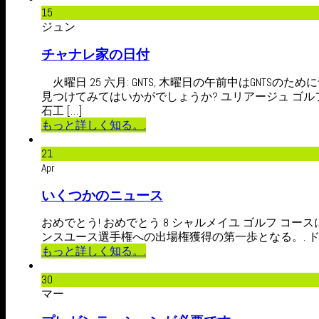
15
ジュン
チャナレ家の日付
火曜日 25 六月: GNTS, 木曜日の午前中はGNTSのた
見つけてみてはいかがでしょうか? ユリアージュ ゴル
石工 […]
もっと詳しく知る。.
21
Apr
いくつかのニュース
おめでとう! おめでとう 8 シャルメイユ ゴルフ コー
ンスユース選手権への出場権獲得の第一歩となる。. ド
もっと詳しく知る。.
30
マー