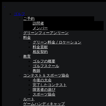
ゴルフ
ご予約
訪問者
メンバー
グリーンフィーアンリーン
料金
グリーン料金 / ロケーション
料金貢献
相反契約
教育
ゴルフの概要
ゴルフスクール
教師
コンテスト & スポーツ協会
今後の大会
完了したコンテスト
障害者の遊び
スポーツ協会
ルート
ゲームハンディキャップ