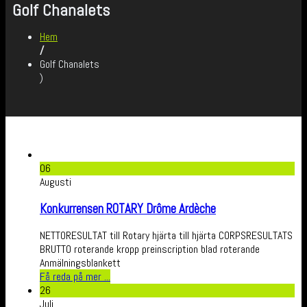
Golf Chanalets
Hem
/
Golf Chanalets
)
06
Augusti
Konkurrensen ROTARY Drôme Ardèche
NETTORESULTAT till Rotary hjärta till hjärta CORPSRESULTATS
BRUTTO roterande kropp preinscription blad roterande
Anmälningsblankett
Få reda på mer ...
26
Juli