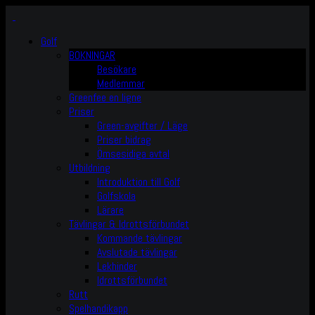
Golf
BOKNINGAR
Besökare
Medlemmar
Greenfee en ligne
Priser
Green-avgifter / Läge
Priser bidrag
Ömsesidiga avtal
Utbildning
Introduktion till Golf
Golfskola
Lärare
Tävlingar & Idrottsförbundet
Kommande tävlingar
Avslutade tävlingar
Lekhinder
Idrottsförbundet
Rutt
Spelhandikapp