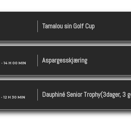
Tamalou sin Golf Cup
Aspargesskjæring
N
-
14 H 00 MIN
Dauphiné Senior Trophy(3dager, 3 g
-
12 H 30 MIN