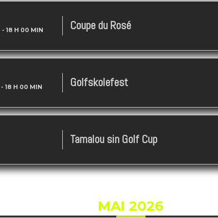
Coupe du Rosé
N
-
18 H 00 MIN
Golfskolefest
-
18 H 00 MIN
Tamalou sin Golf Cup
MAI 2026