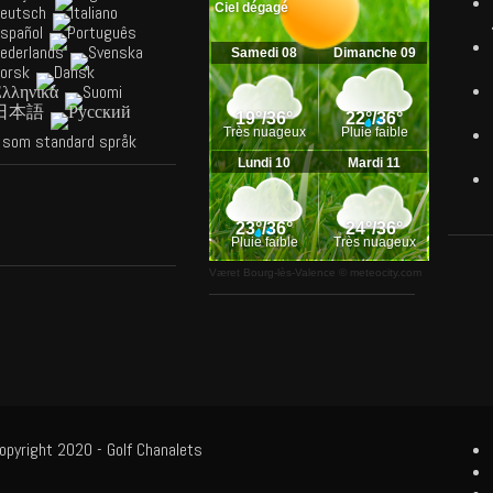
 som standard språk
Været Bourg-lès-Valence
© meteocity.com
pyright 2020 - Golf Chanalets