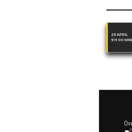
29 APRIL
9 H 00 MIN
Ov