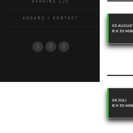
RANKING 125
ADGANG / KONTAKT
03 AUGUS
8 H 30 MIN
06 JULI
8 H 30 MIN