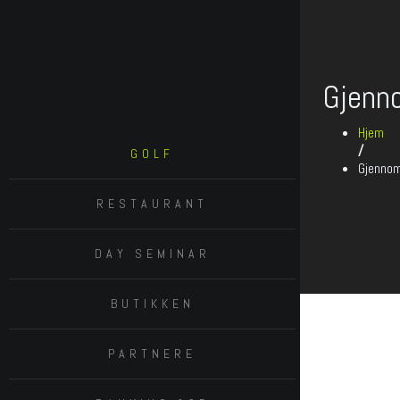
Gjenn
Hjem
/
GOLF
Gjennom
RESTAURANT
DAY SEMINAR
BUTIKKEN
PARTNERE