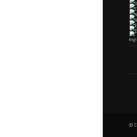
Angi
© Co