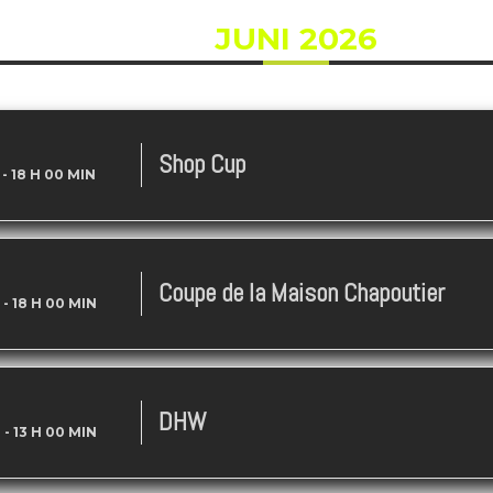
JUNI 2026
Shop Cup
-
18 H 00 MIN
Coupe de la Maison Chapoutier
-
18 H 00 MIN
DHW
N
-
13 H 00 MIN