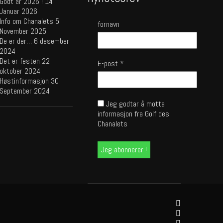
Godt år 2026 !
14
Januar 2026
Info om Chanalets
5
fornavn
November 2025
De er der…
6 desember
2024
Det er festen
22
E-post
*
oktober 2024
Høstinformasjon
30
September 2024
Jeg godtar å motta
informasjon fra Golf des
Chanalets