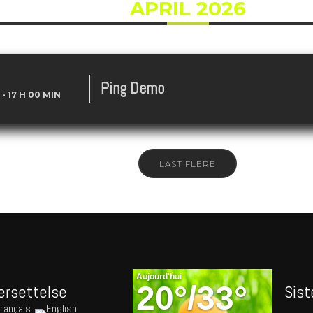
APRIL 2026
Ping Demo
-
17 H 00 MIN
LAST FLERE
ersettelse
Sist