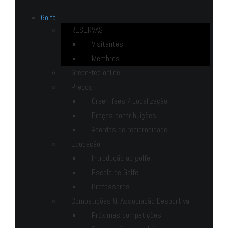
Golfe
RESERVAS
Visitantes
Membros
Green-fee online
Preços
Green-fees / Localização
Preços contribuições
Acordos de reciprocidade
Educação
Introdução ao golfe
Escola de Golfe
Professores
Competições & Associação Desportiva
Próximas competições