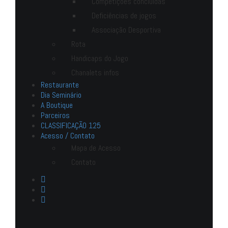
Competições concluídas
Deficiências de jogos
Associação Desportiva
Rota
Handicaps do Jogo
Chanalets infos
Restaurante
Dia Seminário
A Boutique
Parceiros
CLASSIFICAÇÃO 125
Acesso / Contato
Mapa de Acesso
Contato